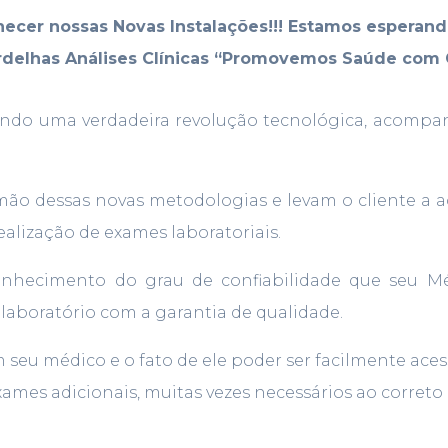
cer nossas Novas Instalações!!! Estamos esperando
delhas Análises Clínicas “Promovemos Saúde com Q
frendo uma verdadeira revolução tecnológica, acompa
ão dessas novas metodologias e levam o cliente a ac
realização de exames laboratoriais.
conhecimento do grau de confiabilidade que seu Mé
aboratório com a garantia de qualidade.
 seu médico e o fato de ele poder ser facilmente ac
xames adicionais, muitas vezes necessários ao corr