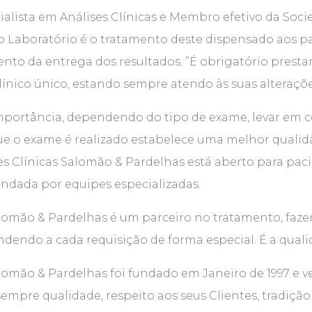
lista em Análises Clínicas e Membro efetivo da Socied
do Laboratório é o tratamento deste dispensado aos
nto da entrega dos resultados. ”É obrigatório prest
ínico único, estando sempre atendo às suas alterações
portância, dependendo do tipo de exame, levar em co
ue o exame é realizado estabelece uma melhor qualida
ses Clínicas Salomão & Pardelhas está aberto para p
endada por equipes especializadas.
Salomão & Pardelhas é um parceiro no tratamento, fa
ndendo a cada requisição de forma especial. É a quali
alomão & Pardelhas foi fundado em Janeiro de 1997 e 
mpre qualidade, respeito aos seus Clientes, tradição 