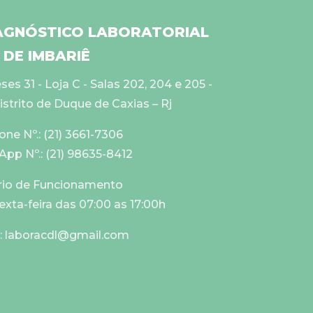
AGNÓSTICO LABORATORIAL
DE IMBARIÊ
es 31 - Loja C - Salas 202, 204 e 205 -
istrito de Duque de Caxias – Rj
one Nº.: (21) 3661-7306
pp Nº.: (21) 98635-8412
rio de Funcionamento
xta-feira das 07:00 as 17:00h
l: laboracdl@gmail.com