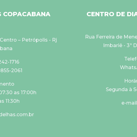
NG COPACABANA
CENTRO DE DI
Rua Ferreira de Menes
Centro – Petrópolis - Rj
Imbariê - 3º D
abana
Telef
242-1716
WhatsA
8855-2061
Horá
imento
Segunda à Se
07:30 as 17:00h
s 11:30h
e-mai
delhas.com.br