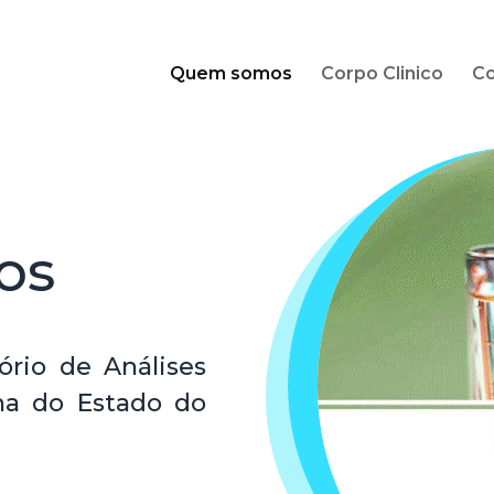
Quem somos
Corpo Clinico
Co
os
ório de Análises
ana do Estado do